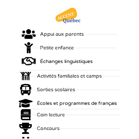
Appui aux parents
Petite enfance
Échanges linguistiques
Activités familiales et camps
Sorties scolaires
Écoles et programmes de français
Coin lecture
Concours