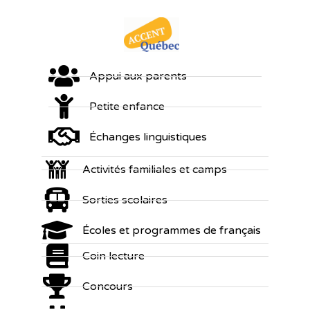
Appui aux parents
Petite enfance
Échanges linguistiques
Activités familiales et camps
Sorties scolaires
Écoles et programmes de français
Coin lecture
Concours